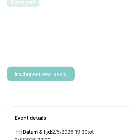
Evenement
2/5/2026 19:30
-
22:00
Liefde voor Muziek meets
Effen Weg
Kom me genieten van de muziek en ondersteun
Effen Weg!
Inschrijven voor event
Event details
Datum & tijd:
2/5/2026 19:30
tot
2/5/2026 22:00