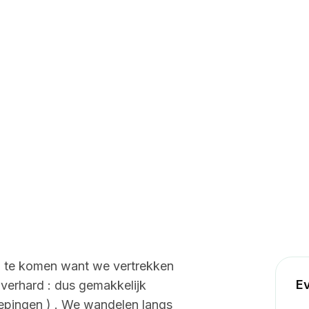
ag 30 december in
om 13h30 stipt
d te komen want we vertrekken
Ev
 verhard : dus gemakkelijk
Pepingen ) . We wandelen langs