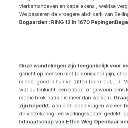
vierkantshoeven en kapellekens , weidse verge
We passeren de vroegere abdijkerk van Belli
Bogaarden : RING 12 in 1670 PepingenBege
Onze wandelingen zijn toegankelijk voor i
gericht op mensen met (chronische) pijn, chr
minder goed in hun vel zitten (burn-out,….). 
wat buitenlucht, een babbel of gewoon eens 
mooie brok natuur is meer dan welkom.
Graag
zijn beperkt
. Aan niet-leden vragen we een b
de verzekering- en werkingskosten gedekt.
L
lidmaatschap van Effen Weg
.
Openbaar ve