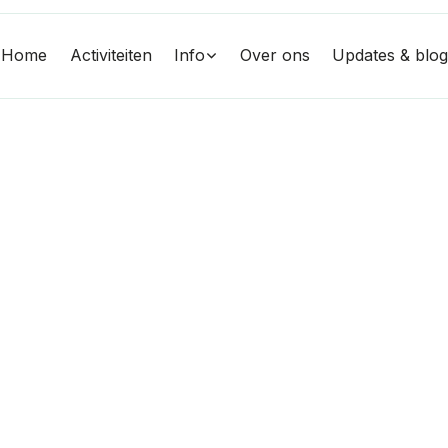
Home
Activiteiten
Info
Over ons
Updates & blo
 Kerst en