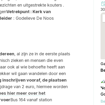
zichten en uitgestrekte kouters .
30
ngen
Vetrekpunt : Kerk van
leider
: Godelieve De Noos
edereen
, al zijn ze in de eerste plaats
onisch zieken en mensen die even
Ga
Maar ook al wie behoefte heeft aan
Be
lekker wil gaan wandelen door een
 inschrijven vooraf, de plaatsen
ijdrage van 2 euro, hiermee worden
ees hier meer over het
Go
rvoer
Bus 164 vanaf station
Be