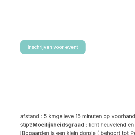
Nieuwjaar dinsd
Bogaarden 5 km 
Inschrijven voor event
afstand : 5 kmgelieve 15 minuten op voorhan
stipt!
Moeilijkheidsgraad
: licht heuvelend en
!Bogaarden is een klein dorpje ( behoort tot 