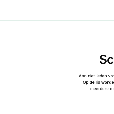
Sc
Aan niet-leden vr
Op de lid word
meerdere men