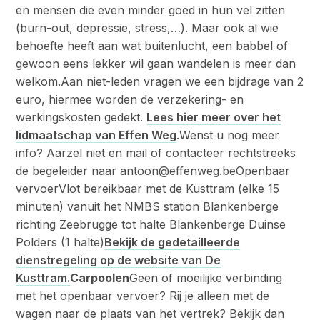
en mensen die even minder goed in hun vel zitten
(burn-out, depressie, stress,…). Maar ook al wie
behoefte heeft aan wat buitenlucht, een babbel of
gewoon eens lekker wil gaan wandelen is meer dan
welkom.Aan niet-leden vragen we een bijdrage van 2
euro, hiermee worden de verzekering- en
werkingskosten gedekt.
Lees hier meer over het
lidmaatschap van Effen Weg
.Wenst u nog meer
info? Aarzel niet en mail of contacteer rechtstreeks
de begeleider naar antoon@effenweg.beOpenbaar
vervoerVlot bereikbaar met de Kusttram (elke 15
minuten) vanuit het NMBS station Blankenberge
richting Zeebrugge tot halte Blankenberge Duinse
Polders (1 halte)
Bekijk de gedetailleerde
dienstregeling op de website van De
Kusttram.
Carpoolen
Geen of moeilijke verbinding
met het openbaar vervoer? Rij je alleen met de
wagen naar de plaats van het vertrek? Bekijk dan