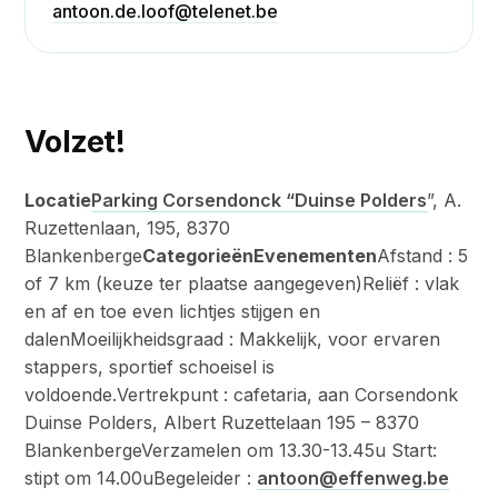
antoon.de.loof@telenet.be
Volzet!
Locatie
Parking Corsendonck “Duinse Polders
”, A.
Ruzettenlaan, 195, 8370
Blankenberge
CategorieënEvenementen
Afstand : 5
of 7 km (keuze ter plaatse aangegeven)Reliëf : vlak
en af en toe even lichtjes stijgen en
dalenMoeilijkheidsgraad : Makkelijk, voor ervaren
stappers, sportief schoeisel is
voldoende.Vertrekpunt : cafetaria, aan Corsendonk
Duinse Polders, Albert Ruzettelaan 195 – 8370
BlankenbergeVerzamelen om 13.30-13.45u Start:
stipt om 14.00uBegeleider :
antoon@effenweg.be