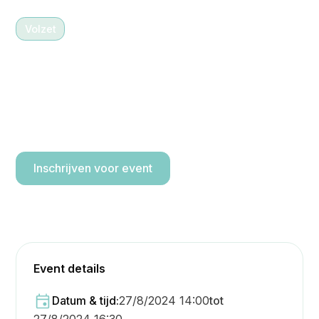
Volzet
27/8/2024 14:00
-
16:30
Wandeling doorheen de
Fonteintjes Blankenberge (7
km)
Inschrijven voor event
Event details
Datum & tijd:
27/8/2024 14:00
tot
27/8/2024 16:30