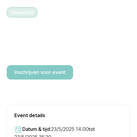
Wandeling
23/5/2025 14:00
-
16:30
Wandeling doorheen de
Scheldevallei in
Gavere/Dikkelvenne (8 km)
Inschrijven voor event
Event details
Datum & tijd:
23/5/2025 14:00
tot
23/5/2025 16:30