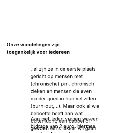
Onze wandelingen zijn
toegankelijk voor iedereen
, al zijn ze in de eerste plaats
gericht op mensen met
(chronische) pijn, chronisch
zieken en mensen die even
minder goed in hun vel zitten
(burn-out,…). Maar ook al wie
behoefte heeft aan wat
Aan niet-leden vragen we een
buitenlucht, een babbel of
bijdrage van 2 euro, hiermee
gewoon eens lekker wil gaan