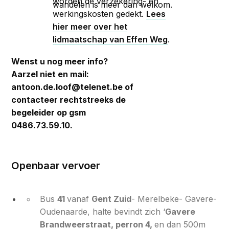
worden de verzekering- en
wandelen is meer dan welkom.
werkingskosten gedekt.
Lees
hier meer over het
lidmaatschap van Effen Weg
.
Wenst u nog meer info?
Aarzel niet en mail:
antoon.de.loof@telenet.be of
contacteer rechtstreeks de
begeleider op gsm
0486.73.59.10.
Openbaar vervoer
Bus
41
vanaf
Gent Zuid
- Merelbeke- Gavere-
Oudenaarde, halte bevindt zich ‘
Gavere
Brandweerstraat, perron 4,
en dan 500m