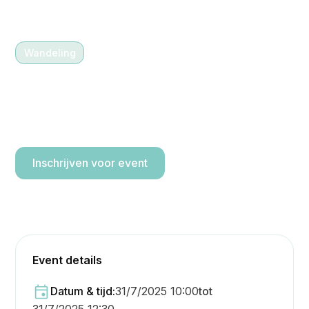
Wandeling
31/7/2025 10:00
-
12:30
Wandeling doorheen het
Stropersbos (8 km)
Inschrijven voor event
Event details
Datum & tijd:
31/7/2025 10:00
tot
31/7/2025 12:30