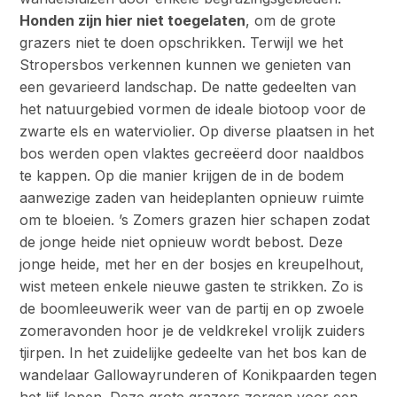
Honden zijn hier niet toegelaten
, om de grote
grazers niet te doen opschrikken. Terwijl we het
Stropersbos verkennen kunnen we genieten van
een gevarieerd landschap. De natte gedeelten van
het natuurgebied vormen de ideale biotoop voor de
zwarte els en waterviolier. Op diverse plaatsen in het
bos werden open vlaktes gecreëerd door naaldbos
te kappen. Op die manier krijgen de in de bodem
aanwezige zaden van heideplanten opnieuw ruimte
om te bloeien. ’s Zomers grazen hier schapen zodat
de jonge heide niet opnieuw wordt bebost. Deze
jonge heide, met her en der bosjes en kreupelhout,
wist meteen enkele nieuwe gasten te strikken. Zo is
de boomleeuwerik weer van de partij en op zwoele
zomeravonden hoor je de veldkrekel vrolijk zuiders
tjirpen. In het zuidelijke gedeelte van het bos kan de
wandelaar Gallowayrunderen of Konikpaarden tegen
het lijf lopen. Deze grote grazers zorgen voor een