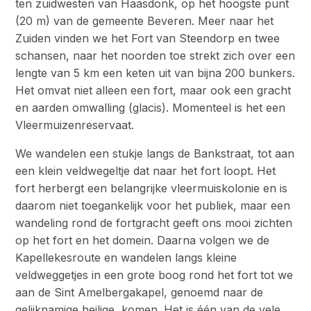
ten zuidwesten van Haasdonk, op het hoogste punt
(20 m) van de gemeente Beveren. Meer naar het
Zuiden vinden we het Fort van Steendorp en twee
schansen, naar het noorden toe strekt zich over een
lengte van 5 km een keten uit van bijna 200 bunkers.
Het omvat niet alleen een fort, maar ook een gracht
en aarden omwalling (glacis). Momenteel is het een
Vleermuizenreservaat.
We wandelen een stukje langs de Bankstraat, tot aan
een klein veldwegeltje dat naar het fort loopt. Het
fort herbergt een belangrijke vleermuiskolonie en is
daarom niet toegankelijk voor het publiek, maar een
wandeling rond de fortgracht geeft ons mooi zichten
op het fort en het domein. Daarna volgen we de
Kapellekesroute en wandelen langs kleine
veldweggetjes in een grote boog rond het fort tot we
aan de Sint Amelbergakapel, genoemd naar de
gelijknamige heilige, komen. Het is één van de vele