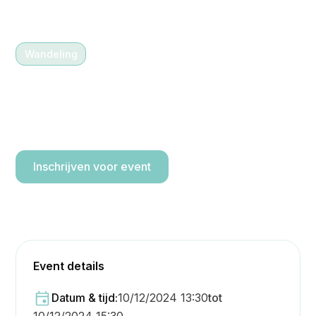
Wandeling
10/12/2024 13:30
-
15:30
Wandeling langs het fort
van Haasdonk ( 5 km)
Inschrijven voor event
Event details
Datum & tijd:
10/12/2024 13:30
tot
10/12/2024 15:30