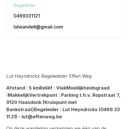
Bekijken
Begeleider
0499331121
lutwandelt@gmail.com
Lut Heyndrickx Begeleidster Effen Weg
Afstand : 5 kmReliëf : VlakMoeilijkheidsgraad
:MakkelijkVertrekpunt : Parking t.h.v. Ropstraat 7,
9120 Haasdonk (Kruispunt met
Bankstraat)Begeleider : Lut Heyndrickx (0499 33
11 21) -
lut@effenweg.be
Op deze wandeling verkennen we één van de