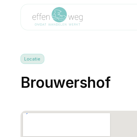
Locatie
B
r
o
u
w
e
r
s
h
o
f