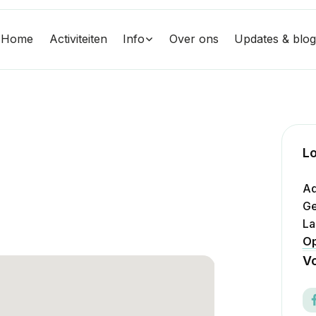
Home
Activiteiten
Info
Over ons
Updates & blo
Lo
Ad
Ge
La
Op
Vo