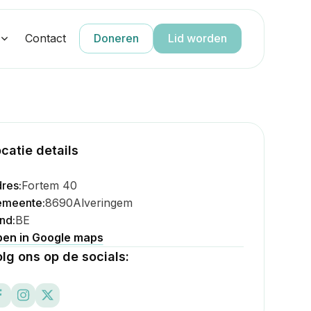
g
Contact
Doneren
Lid worden
catie details
res:
Fortem 40
meente:
8690
Alveringem
nd:
BE
en in Google maps
lg ons op de socials: