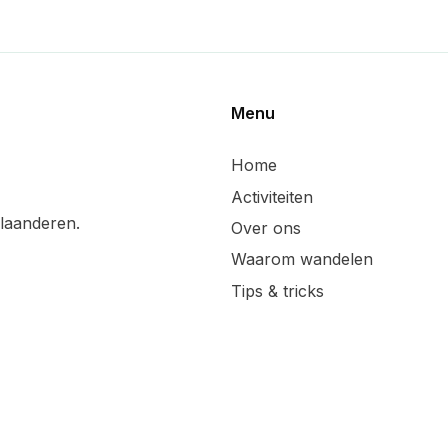
Menu
Home
Activiteiten
laanderen.
Over ons
Waarom wandelen
Tips & tricks
Wandelsuggesties
Updates & blog
Lid worden
Handige linken
Sponsoren