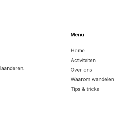
Menu
Home
Activiteiten
laanderen.
Over ons
Waarom wandelen
Tips & tricks
Wandelsuggesties
Updates & blog
Lid worden
Handige linken
Sponsoren