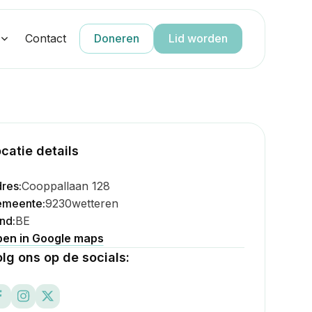
g
Contact
Doneren
Lid worden
catie details
res:
Cooppallaan 128
meente:
9230
wetteren
nd:
BE
en in Google maps
lg ons op de socials: