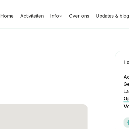
Home
Activiteiten
Info
Over ons
Updates & blo
Lo
Ad
Ge
La
Op
Vo