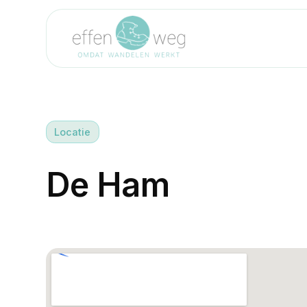
Locatie
D
e
H
a
m