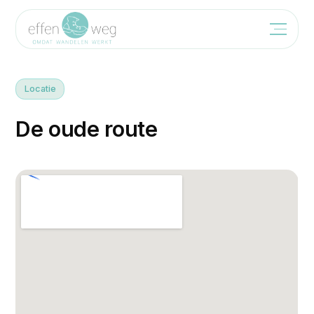
Locatie
D
e
o
u
d
e
r
o
u
t
e