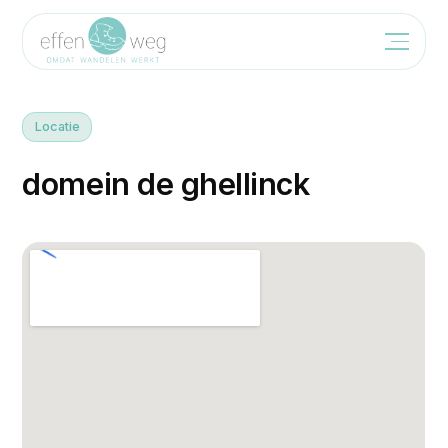
Locatie
d
o
m
e
i
n
d
e
g
h
e
l
l
i
n
c
k