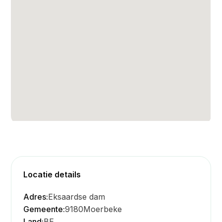
Locatie details
Adres:
Eksaardse dam
Gemeente:
9180
Moerbeke
Land:
BE