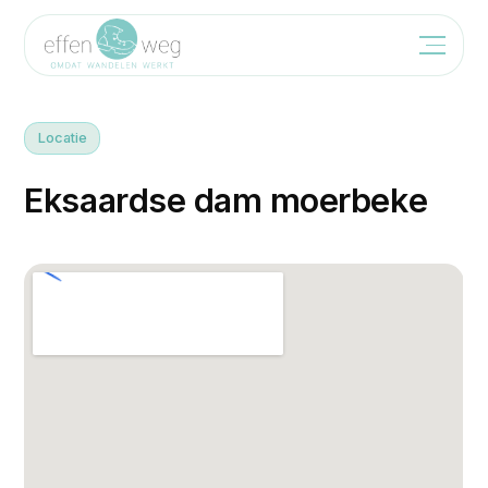
Locatie
E
k
s
a
a
r
d
s
e
d
a
m
m
o
e
r
b
e
k
e