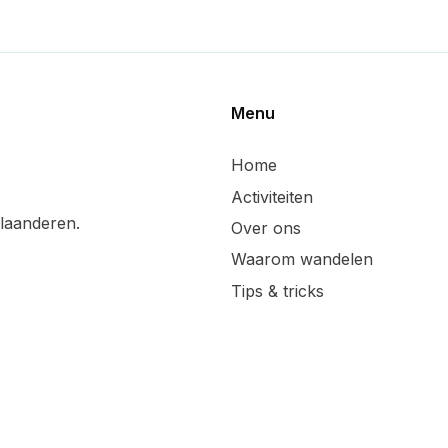
Menu
Home
Activiteiten
laanderen.
Over ons
Waarom wandelen
Tips & tricks
Wandelsuggesties
Updates & blog
Lid worden
Handige linken
Sponsoren