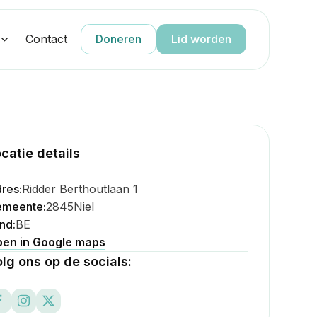
g
Contact
Doneren
Lid worden
catie details
res:
Ridder Berthoutlaan 1
meente:
2845
Niel
nd:
BE
en in Google maps
lg ons op de socials: