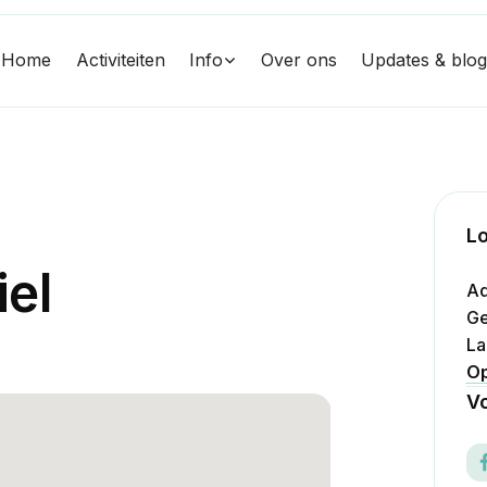
Home
Activiteiten
Info
Over ons
Updates & blo
Lo
i
e
l
Ad
Ge
La
Op
Vo