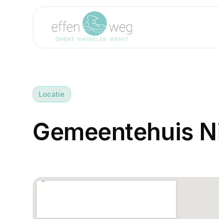
Locatie
G
e
m
e
e
n
t
e
h
u
i
s
N