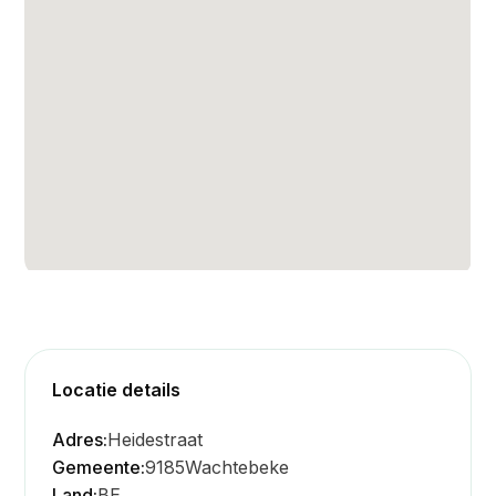
Locatie details
Adres:
Heidestraat
Gemeente:
9185
Wachtebeke
Land:
BE