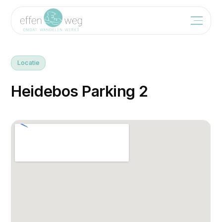
Locatie
H
e
i
d
e
b
o
s
P
a
r
k
i
n
g
2