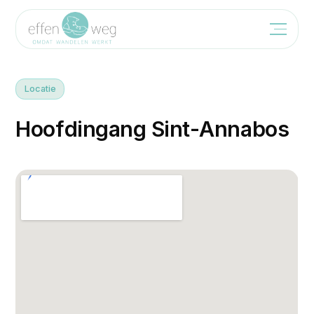
Locatie
H
o
o
f
d
i
n
g
a
n
g
S
i
n
t
-
A
n
n
a
b
o
s