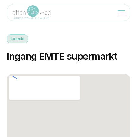
Locatie
I
n
g
a
n
g
E
M
T
E
s
u
p
e
r
m
a
r
k
t