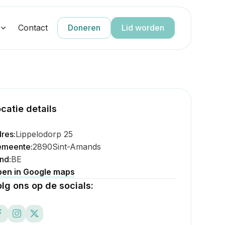
g
Contact
Doneren
Lid worden
catie details
res:
Lippelodorp 25
meente:
2890
Sint-Amands
nd:
BE
en in Google maps
lg ons op de socials: