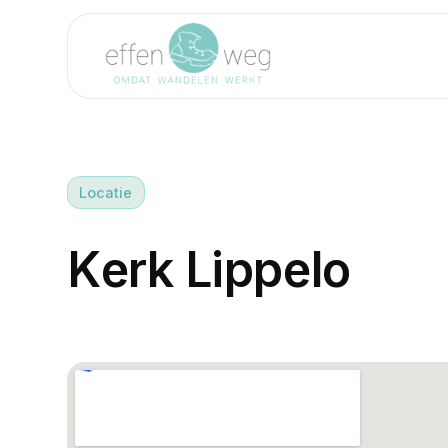
Locatie
K
e
r
k
L
i
p
p
e
l
o