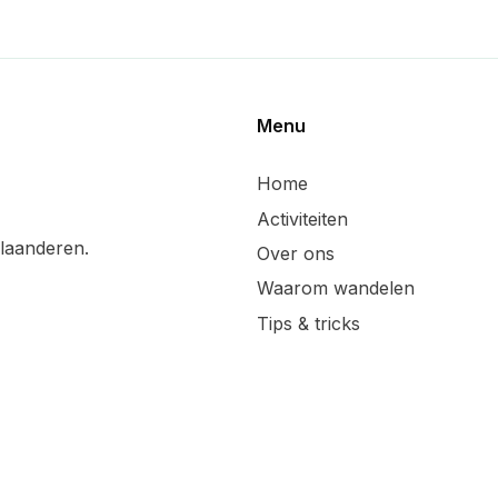
Menu
Home
Activiteiten
laanderen.
Over ons
Waarom wandelen
Tips & tricks
Wandelsuggesties
Updates & blog
Lid worden
Handige linken
Sponsoren