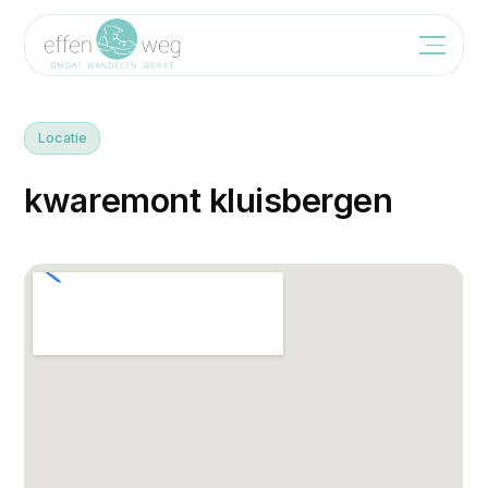
Locatie
k
w
a
r
e
m
o
n
t
k
l
u
i
s
b
e
r
g
e
n