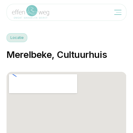
Locatie
M
e
r
e
l
b
e
k
e
,
C
u
l
t
u
u
r
h
u
i
s