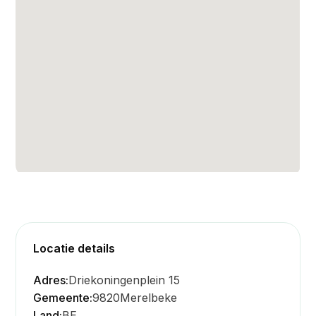
Locatie details
Adres:
Driekoningenplein 15
Gemeente:
9820
Merelbeke
Land:
BE