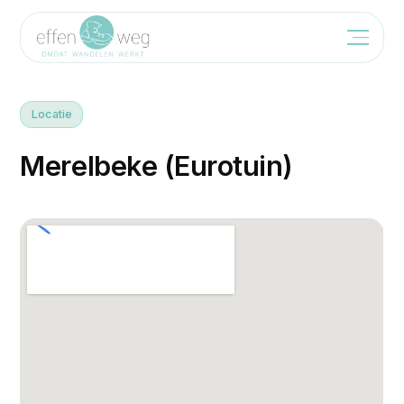
Locatie
M
e
r
e
l
b
e
k
e
(
E
u
r
o
t
u
i
n
)