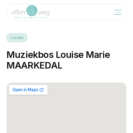
Locatie
M
u
z
i
e
k
b
o
s
L
o
u
i
s
e
M
a
r
i
e
M
A
A
R
K
E
D
A
L