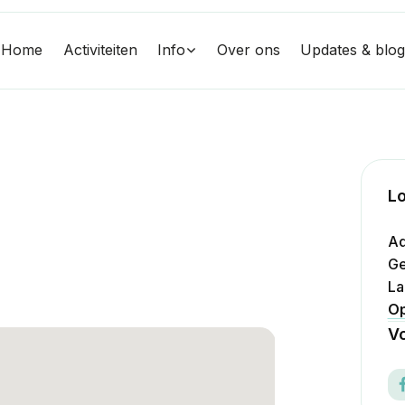
Home
Activiteiten
Info
Over ons
Updates & blo
Lo
Ad
Ge
La
Op
Vo