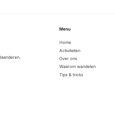
Menu
Home
Activiteiten
laanderen.
Over ons
Waarom wandelen
Tips & tricks
Wandelsuggesties
Updates & blog
Lid worden
Handige linken
Sponsoren