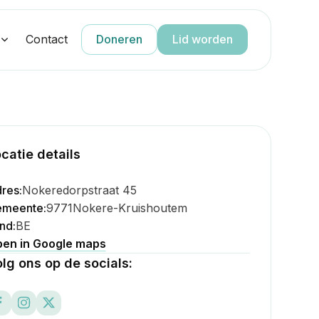
g
Contact
Doneren
Lid worden
catie details
res:
Nokeredorpstraat 45
meente:
9771
Nokere-Kruishoutem
nd:
BE
en in Google maps
lg ons op de socials: