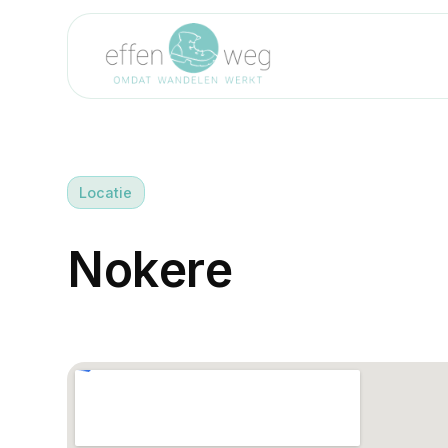
Locatie
N
o
k
e
r
e