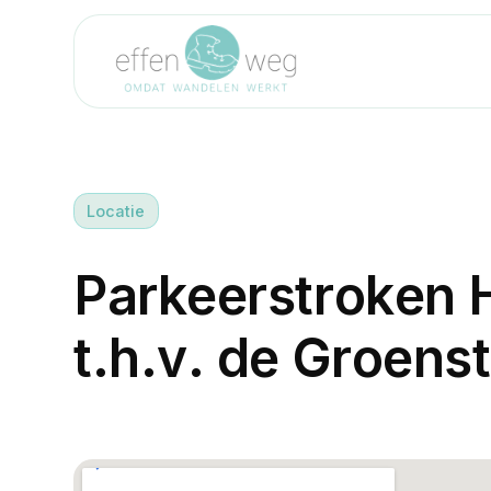
Locatie
P
a
r
k
e
e
r
s
t
r
o
k
e
n
t
.
h
.
v
.
d
e
G
r
o
e
n
s
t