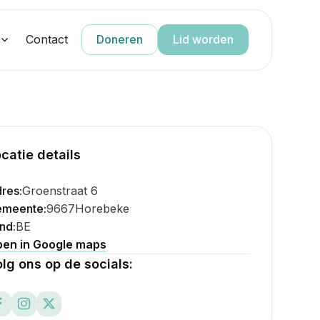
g
Contact
Doneren
Lid worden
catie details
res:
Groenstraat 6
meente:
9667
Horebeke
nd:
BE
en in Google maps
lg ons op de socials: