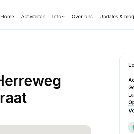
Home
Activiteiten
Info
Over ons
Updates & blo
Lo
H
e
r
r
e
w
e
g
Ad
Ge
r
a
a
t
La
Op
Vo