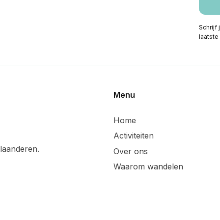
Schrijf
laatste
Menu
Home
Activiteiten
laanderen.
Over ons
Waarom wandelen
Tips & tricks
Wandelsuggesties
Updates & blog