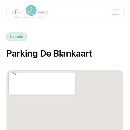
Locatie
P
a
r
k
i
n
g
D
e
B
l
a
n
k
a
a
r
t