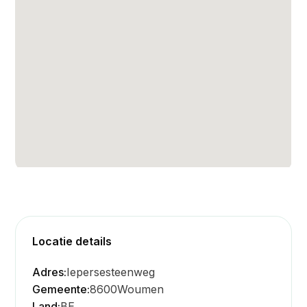
Locatie details
Adres:
Iepersesteenweg
Gemeente:
8600
Woumen
Land:
BE