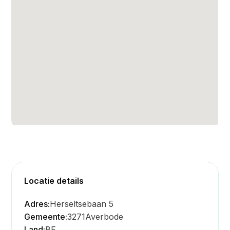
Locatie details
Adres:
Herseltsebaan 5
Gemeente:
3271
Averbode
Land:
BE