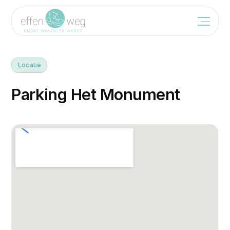
Locatie
P
a
r
k
i
n
g
H
e
t
M
o
n
u
m
e
n
t