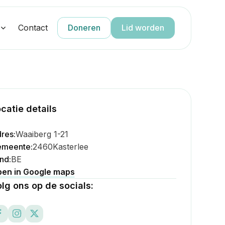
g
Contact
Doneren
Lid worden
catie details
res:
Waaiberg 1-21
meente:
2460
Kasterlee
nd:
BE
en in Google maps
lg ons op de socials: