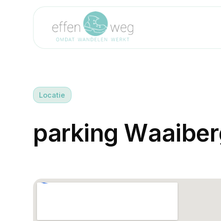
Locatie
p
a
r
k
i
n
g
W
a
a
i
b
e
r