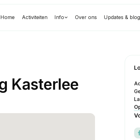
Home
Activiteiten
Info
Over ons
Updates & blo
Lo
g
K
a
s
t
e
r
l
e
e
Ad
Ge
La
Op
Vo