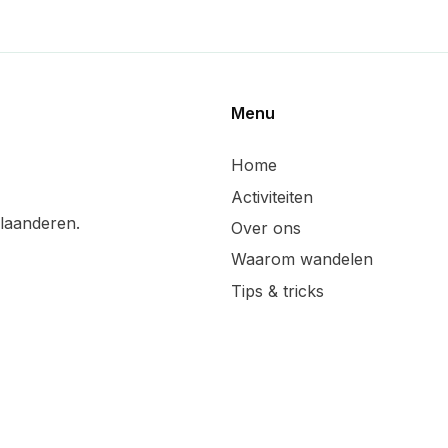
Menu
Home
Activiteiten
laanderen.
Over ons
Waarom wandelen
Tips & tricks
Wandelsuggesties
Updates & blog
Lid worden
Handige linken
Sponsoren