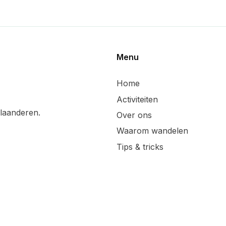
Menu
Home
Activiteiten
laanderen.
Over ons
Waarom wandelen
Tips & tricks
Wandelsuggesties
Updates & blog
Lid worden
Handige linken
Sponsoren