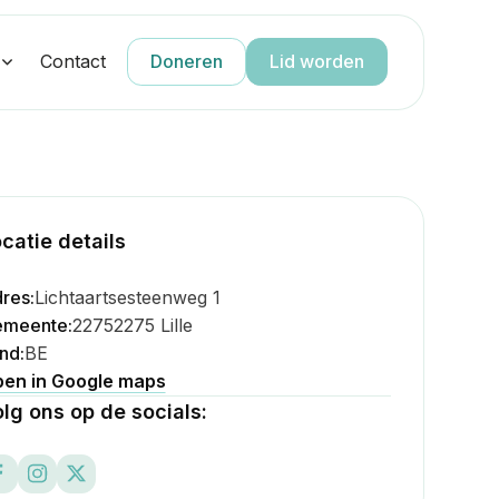
g
Contact
Doneren
Lid worden
catie details
res:
Lichtaartsesteenweg 1
meente:
2275
2275 Lille
nd:
BE
en in Google maps
lg ons op de socials: