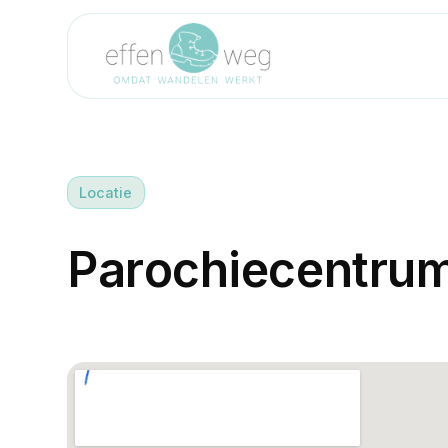
Locatie
P
a
r
o
c
h
i
e
c
e
n
t
r
u