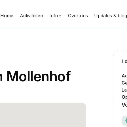
Home
Activiteiten
Info
Over ons
Updates & blo
Lo
m
M
o
l
l
e
n
h
o
f
Ad
Ge
La
Op
Vo