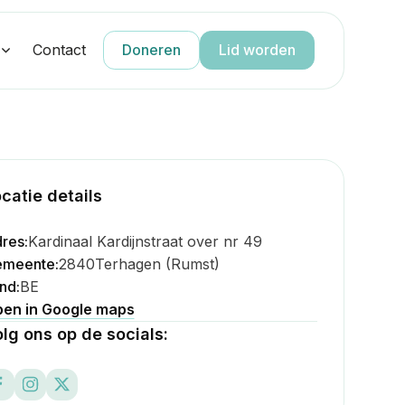
g
Contact
Doneren
Lid worden
catie details
res:
Kardinaal Kardijnstraat over nr 49
meente:
2840
Terhagen (Rumst)
nd:
BE
en in Google maps
lg ons op de socials: