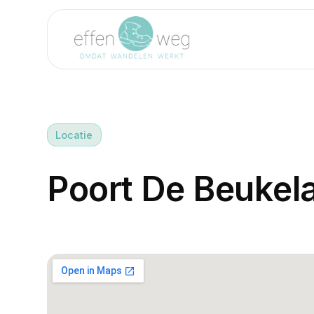
Locatie
P
o
o
r
t
D
e
B
e
u
k
e
l