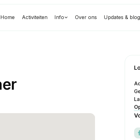
Home
Activiteiten
Info
Over ons
Updates & blo
Lo
a
e
r
Ad
Ge
La
Op
Vo