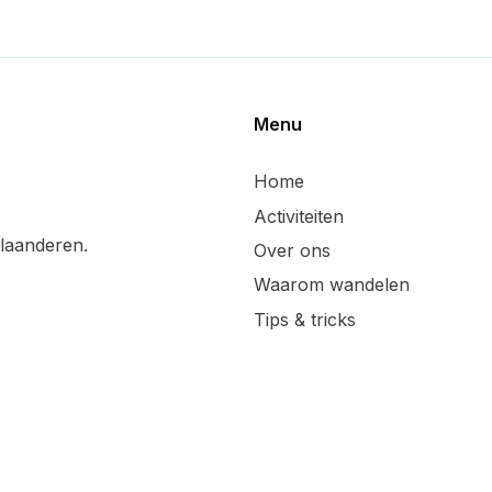
Menu
Home
Activiteiten
laanderen.
Over ons
Waarom wandelen
Tips & tricks
Wandelsuggesties
Updates & blog
Lid worden
Handige linken
Sponsoren