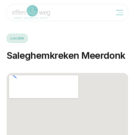
Locatie
S
a
l
e
g
h
e
m
k
r
e
k
e
n
M
e
e
r
d
o
n
k