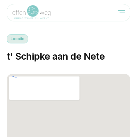
Locatie
t
'
S
c
h
i
p
k
e
a
a
n
d
e
N
e
t
e