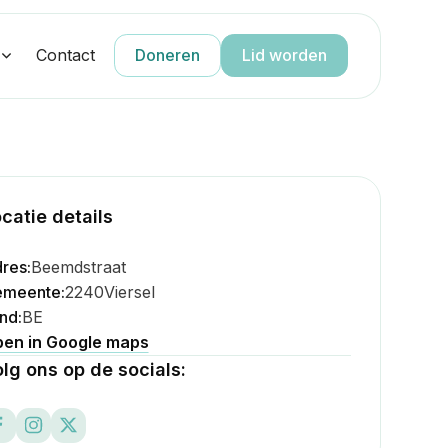
g
Contact
Doneren
Lid worden
catie details
res:
Beemdstraat
meente:
2240
Viersel
nd:
BE
en in Google maps
lg ons op de socials: