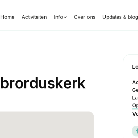
Home
Activiteiten
Info
Over ons
Updates & blo
Lo
b
r
o
r
d
u
s
k
e
r
k
Ad
Ge
La
Op
Vo