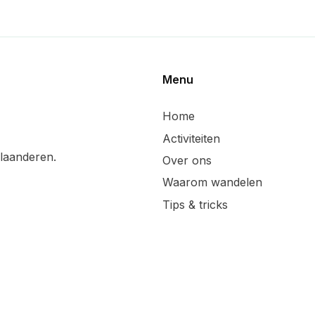
Menu
Home
Activiteiten
laanderen.
Over ons
Waarom wandelen
Tips & tricks
Wandelsuggesties
Updates & blog
Lid worden
Handige linken
Sponsoren