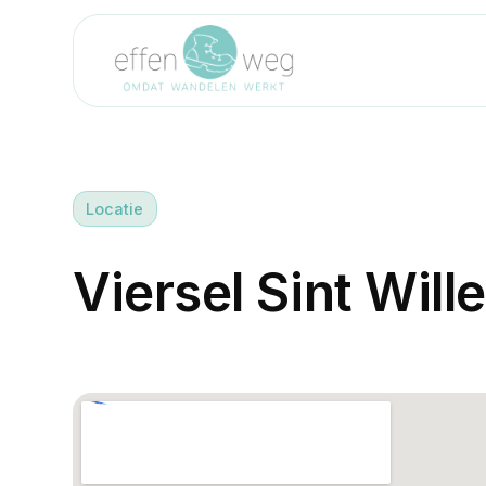
Locatie
V
i
e
r
s
e
l
S
i
n
t
W
i
l
l
e