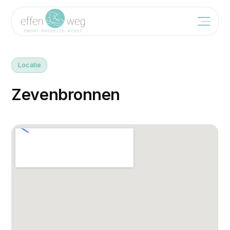
Locatie
Z
e
v
e
n
b
r
o
n
n
e
n