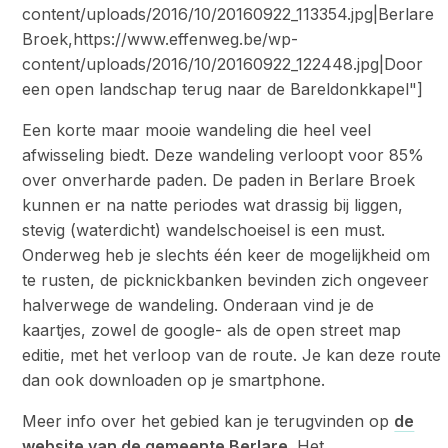
content/uploads/2016/10/20160922_113354.jpg|Berlare
Broek,https://www.effenweg.be/wp-
content/uploads/2016/10/20160922_122448.jpg|Door
een open landschap terug naar de Bareldonkkapel"]
Een korte maar mooie wandeling die heel veel
afwisseling biedt. Deze wandeling verloopt voor 85%
over onverharde paden. De paden in Berlare Broek
kunnen er na natte periodes wat drassig bij liggen,
stevig (waterdicht) wandelschoeisel is een must.
Onderweg heb je slechts één keer de mogelijkheid om
te rusten, de picknickbanken bevinden zich ongeveer
halverwege de wandeling. Onderaan vind je de
kaartjes, zowel de google- als de open street map
editie, met het verloop van de route. Je kan deze route
dan ook downloaden op je smartphone.
Meer info over het gebied kan je terugvinden op
de
website van de gemeente Berlare
. Het