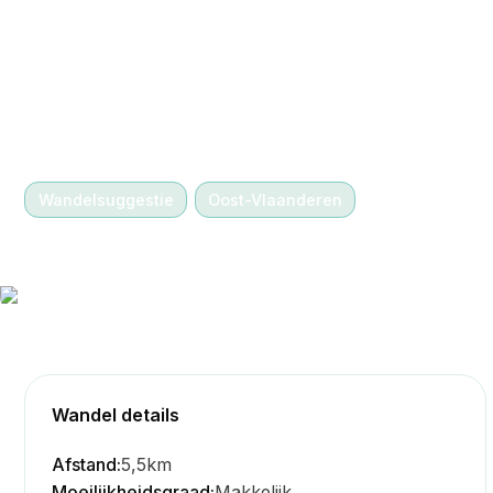
-
Wandelsuggestie
Oost-Vlaanderen
Berlare Broek
Wandel details
Afstand:
5,5km
Moeilijkheidsgraad:
Makkelijk