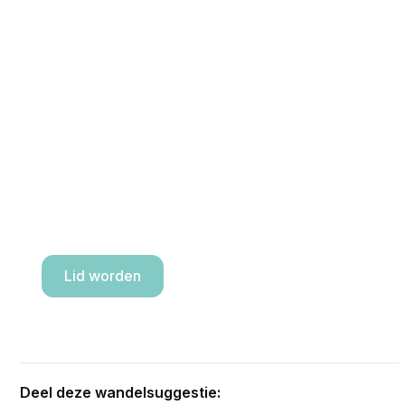
Zie je deze wandeling
zitten?
Stap mee door lid te worden van de
vereniging. Het is slechts een kleine bijdrage
jaarlijks voor heel wat stap plezier en toffe groep
van mensen.
Lid worden
Deel deze wandelsuggestie: