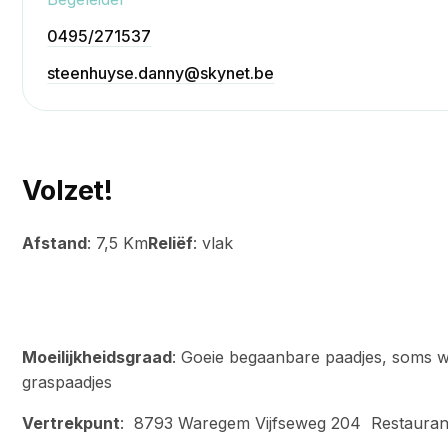
Bekijken
0495/271537
steenhuyse.danny@skynet.be
Volzet!
Afstand
: 7,5 Km
Reliëf
: vlak
Moeilijkheidsgraad
: Goeie begaanbare paadjes, soms w
graspaadjes
Vertrekpunt
: 8793 Waregem Vijfseweg 204 Restaurant