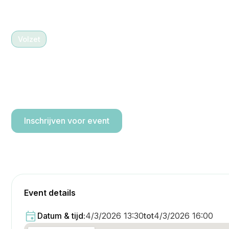
Volzet
4/3/2026 13:30
-
16:00
Gaverbeekse Meersen 7,5
km
Inschrijven voor event
Event details
Datum & tijd:
4/3/2026 13:30
tot
4/3/2026 16:00