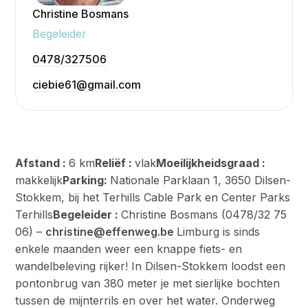
Christine Bosmans
Begeleider
Bekijken
0478/327506
ciebie61@gmail.com
Afstand :
6 km
Reliëf :
vlak
Moeilijkheidsgraad :
makkelijk
Parking:
Nationale Parklaan 1, 3650 Dilsen-
Stokkem, bij het Terhills Cable Park en Center Parks
Terhills
Begeleider :
Christine Bosmans (0478/32 75
06) –
christine@effenweg.be
Limburg is sinds
enkele maanden weer een knappe fiets- en
wandelbeleving rijker! In Dilsen-Stokkem loodst een
pontonbrug van 380 meter je met sierlijke bochten
tussen de mijnterrils en over het water. Onderweg