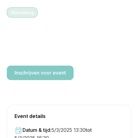
Wandeling
5/3/2025 13:30
-
16:30
Unieke beleving : nieuwe
drijvende fiets- en
wandelbrug in Terhills
Inschrijven voor event
Event details
Datum & tijd:
5/3/2025 13:30
tot
5/3/2025 16:30